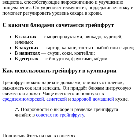
вещества, способствующие жиросжиганию и улучшению
пищеварения. Он укрепляет иммунитет, поддерживает кожу и
помогает регулировать уровень сахара в крови.
С какими блюдами сочетается грейпфрут
В
салатах
— с морепродуктами, авокадо, курицей,
зеленью;
В
закусках
— тартар, канапе, тосты с рыбой или сыром;
В
напитках
— смузи, соки, коктейли;
В
десертах
— с йогуртом, фруктами, мёдом.
Как использовать грейпфрут в кулинарии
Грейпфрут можно нарезать дольками, очищать от плёнок,
выжимать сок или запекать. Он придаёт блюдам цитрусовую
свежесть и аромат. Чаще всего его используют в
средиземноморской
,
азиатской
и
здоровой домашней
кухне.
🍊 Подробности о выборе и разделке грейпфрута
читайте в
советах по грейпфруту
.
Подписывайтесь на нас в соцсетях