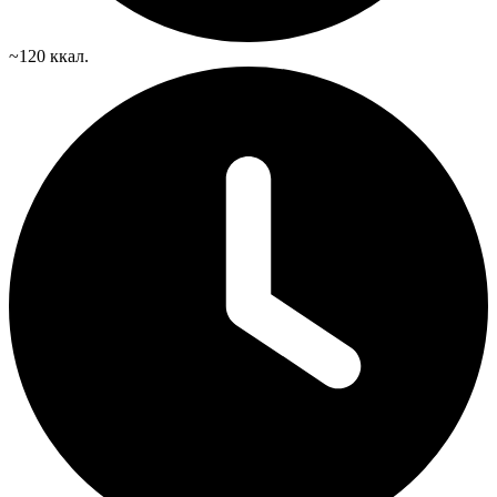
~120 ккал.