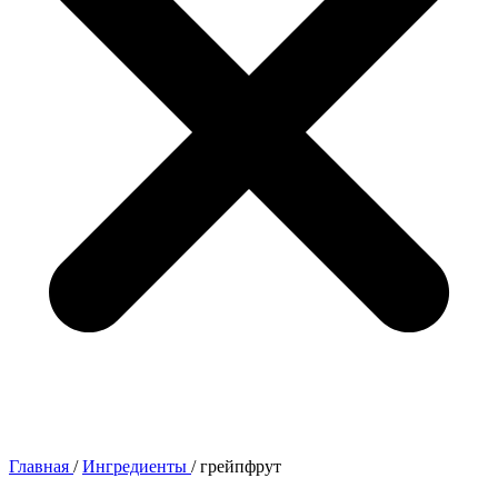
Главная
/
Ингредиенты
/
грейпфрут