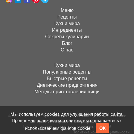
Меню
Рецепты
Кухни мира
Ингредиенты
Секреты кулинарии
Блог
О нас
Кухни мира
Популярные рецепты
Быстрые рецепты
Диетические предпочтения
Методы приготовления пищи
Мы используем cookies для улучшения работы сайта.
© 2025 - 2026 YummyKitchen Все права защищены. Копирование
Продолжая пользоваться сайтом, вы соглашаетесь с
материалов запрещено без разрешения!
Готовить вкусно – просто, если знаешь секреты!
использованием файлов cookie.
ОК
Политика конфиденциальности