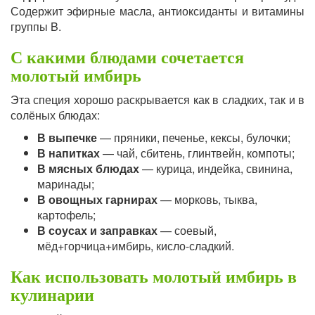
Содержит эфирные масла, антиоксиданты и витамины
группы B.
С какими блюдами сочетается
молотый имбирь
Эта специя хорошо раскрывается как в сладких, так и в
солёных блюдах:
В выпечке
— пряники, печенье, кексы, булочки;
В напитках
— чай, сбитень, глинтвейн, компоты;
В мясных блюдах
— курица, индейка, свинина,
маринады;
В овощных гарнирах
— морковь, тыква,
картофель;
В соусах и заправках
— соевый,
мёд+горчица+имбирь, кисло-сладкий.
Как использовать молотый имбирь в
кулинарии