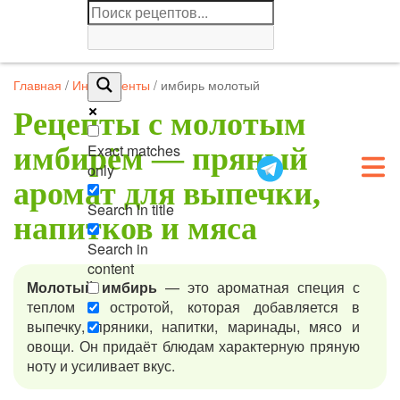
Главная
/
Ингредиенты
/
имбирь молотый
Рецепты с молотым
Exact matches
имбирём — пряный
only
аромат для выпечки,
Search in title
напитков и мяса
Search in
content
Молотый имбирь
— это ароматная специя с
теплом и остротой, которая добавляется в
выпечку, пряники, напитки, маринады, мясо и
овощи. Он придаёт блюдам характерную пряную
ноту и усиливает вкус.