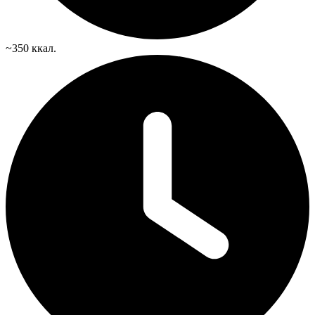
~350 ккал.