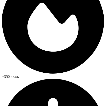
~350 ккал.