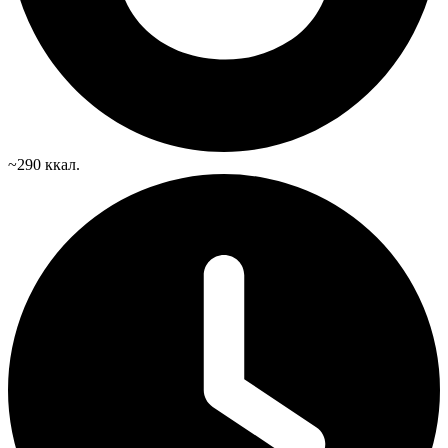
~290 ккал.