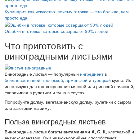
Кулинария как искусство: почему готовка — это больше, чем
просто еда
Ошибки в готовке, которые совершают 90% людей
Что приготовить с
виноградными листьями
Виноградные листья — популярный
ингредиент
в
ближневосточной
,
греческой
,
армянской
и
турецкой
кухне. Их
используют для фарширования мясной или рисовой начинкой,
сворачивая в рулетики и туша в соусах.
Попробуйте долму, вегетарианскую долму, рулетики с сыром
или заготовки на зиму.
Польза виноградных листьев
Виноградные листья богаты
витаминами A, C, K
, клетчаткой и
антиоксидантами. Они низкокалорийны, способствуют