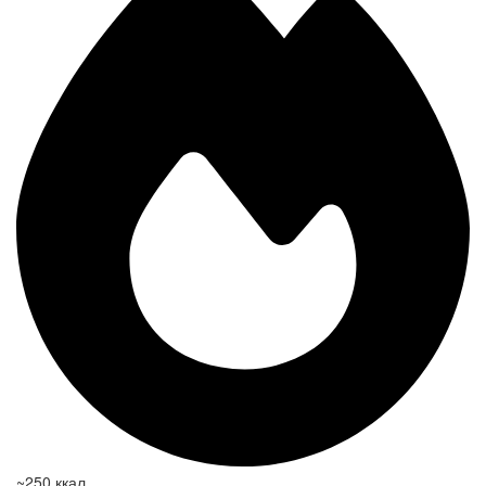
~250 ккал.