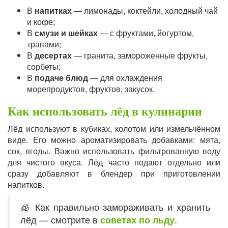
В
напитках
— лимонады, коктейли, холодный чай
и кофе;
В
смузи и шейках
— с фруктами, йогуртом,
травами;
В
десертах
— гранита, замороженные фрукты,
сорбеты;
В
подаче блюд
— для охлаждения
морепродуктов, фруктов, закусок.
Как использовать лёд в кулинарии
Лёд используют в кубиках, колотом или измельчённом
виде. Его можно ароматизировать добавками: мята,
сок, ягоды. Важно использовать фильтрованную воду
для чистого вкуса. Лёд часто подают отдельно или
сразу добавляют в блендер при приготовлении
напитков.
🧊 Как правильно замораживать и хранить
лёд — смотрите в
советах по льду
.