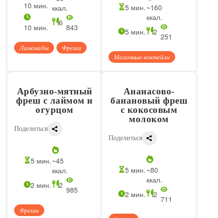
10 мин.
5 мин.
~160
ккал.
ккал.
6
10 мин.
843
5 мин.
2
251
Лимонады
Фреши
Молочные коктейли
Арбузно-мятный
Ананасово-
фреш с лаймом и
банановый фреш
огурцом
с кокосовым
молоком
Поделиться
Поделиться
5 мин.
~45
5 мин.
~80
ккал.
ккал.
2 мин.
2
985
2 мин.
2
711
Фреши