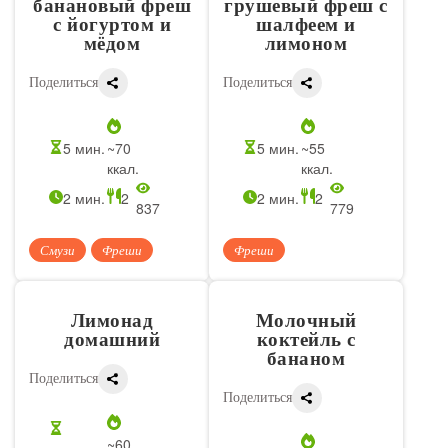
банановый фреш
грушевый фреш с
с йогуртом и
шалфеем и
мёдом
лимоном
Поделиться
Поделиться
5 мин.
~70
5 мин.
~55
ккал.
ккал.
2 мин.
2
2 мин.
2
837
779
Смузи
Фреши
Фреши
Лимонад
Молочный
домашний
коктейль с
бананом
Поделиться
Поделиться
~60