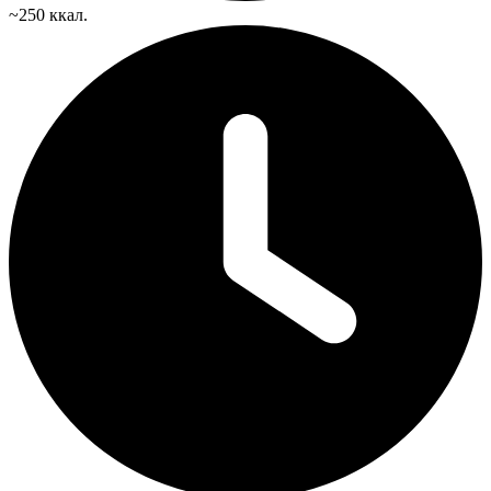
~250 ккал.