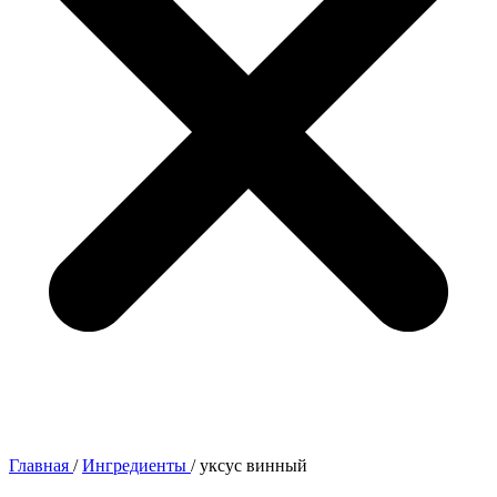
Главная
/
Ингредиенты
/
уксус винный