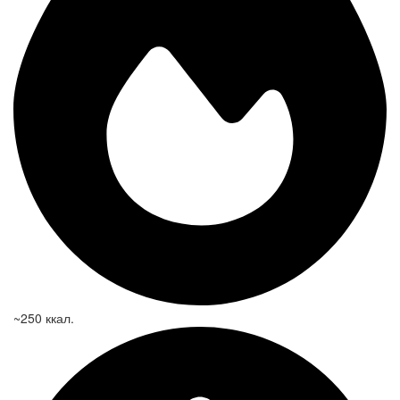
~250 ккал.