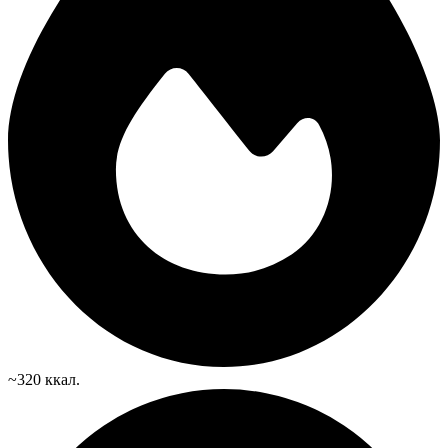
~320 ккал.