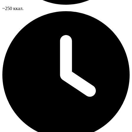
~250 ккал.