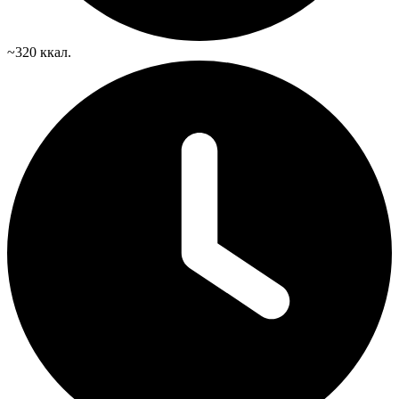
~320 ккал.