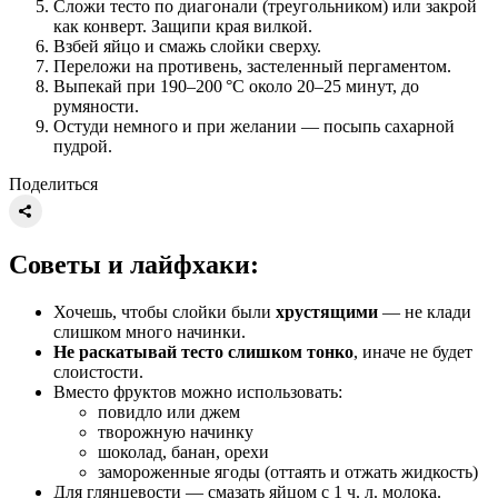
Сложи тесто по диагонали (треугольником) или закрой
как конверт. Защипи края вилкой.
Взбей яйцо и смажь слойки сверху.
Переложи на противень, застеленный пергаментом.
Выпекай при 190–200 °C около 20–25 минут, до
румяности.
Остуди немного и при желании — посыпь сахарной
пудрой.
Поделиться
Советы и лайфхаки:
Хочешь, чтобы слойки были
хрустящими
— не клади
слишком много начинки.
Не раскатывай тесто слишком тонко
, иначе не будет
слоистости.
Вместо фруктов можно использовать:
повидло или джем
творожную начинку
шоколад, банан, орехи
замороженные ягоды (оттаять и отжать жидкость)
Для глянцевости — смазать яйцом с 1 ч. л. молока.