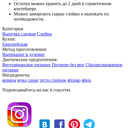
Остатки можно хранить до 2 дней в герметичном
контейнере.
Можно заморозить сырые слойки и выпекать по
необходимости.
Категория:
Выпечка сладкая
Слойки
Кухня:
Европейская
Метод приготовления:
Выпекание в духовке
Диетические предпочтения:
Вегетарианское питание
Питание без яиц
Сбалансированное
питание
Ингредиенты:
корица
мука
сахар
тесто слоёное
яблоко
яйцо
Подписывайтесь на нас в соцсетях