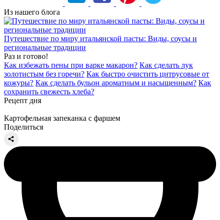
Из нашего блога
Путешествие по миру итальянской пасты: Виды, соусы и
региональные традиции
Раз и готово!
Как избежать пены при варке макарон?
Как сделать лук
золотистым без горечи?
Как быстро очистить цитрусовые от
кожуры?
Как сделать бульон ароматным и насыщенным?
Как
сохранить свежесть хлеба?
Рецепт дня
Картофельная запеканка с фаршем
Поделиться