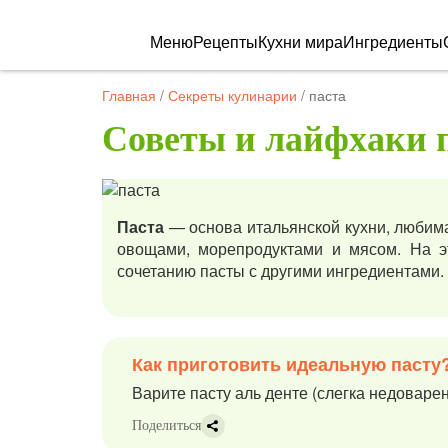
Меню
Рецепты
Кухни мира
Ингредиенты
Главная
/
Секреты кулинарии
/
паста
Советы и лайфхаки 
Паста
— основа итальянской кухни, любима
овощами, морепродуктами и мясом. На э
сочетанию пасты с другими ингредиентами.
Как приготовить идеальную пасту
Варите пасту аль денте (слегка недоварен
Поделиться