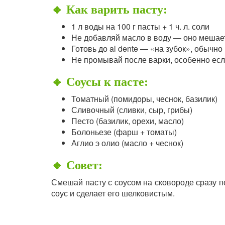
🔸 Как варить пасту:
1 л воды на 100 г пасты + 1 ч. л. соли
Не добавляй масло в воду — оно мешает
Готовь до al dente — «на зубок», обычно
Не промывай после варки, особенно есл
🔸 Соусы к пасте:
Томатный (помидоры, чеснок, базилик)
Сливочный (сливки, сыр, грибы)
Песто (базилик, орехи, масло)
Болоньезе (фарш + томаты)
Аглио э олио (масло + чеснок)
🔸 Совет:
Смешай пасту с соусом на сковороде сразу п
соус и сделает его шелковистым.