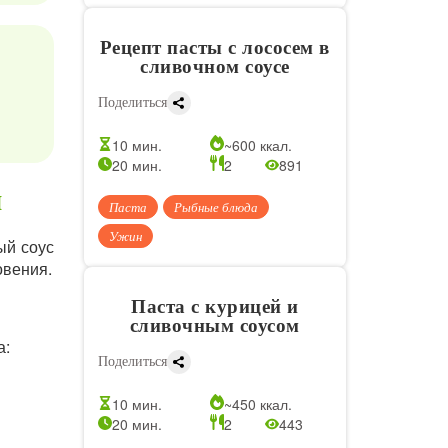
Рецепт пасты с лососем в
сливочном соусе
Поделиться
10 мин.
~600 ккал.
20 мин.
2
891
м
Паста
Рыбные блюда
Ужин
ый соус
овения.
Паста с курицей и
сливочным соусом
а:
Поделиться
10 мин.
~450 ккал.
20 мин.
2
443