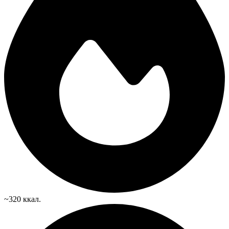
~320 ккал.