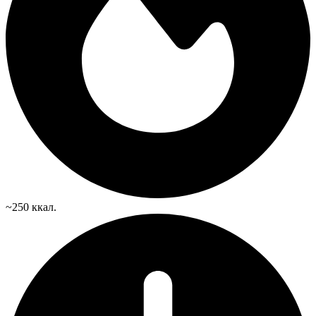
~250 ккал.