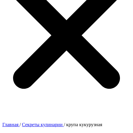
Главная
/
Секреты кулинарии
/
крупа кукурузная