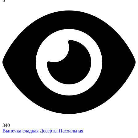
8
340
Выпечка сладкая
Десерты
Пасхальная