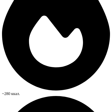
~280 ккал.