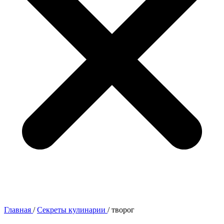
Главная
/
Секреты кулинарии
/
творог