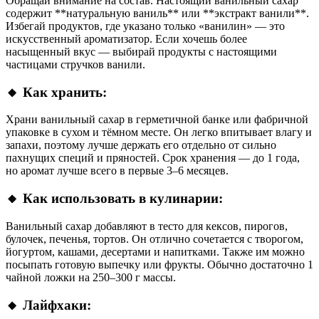
Обращай внимание на состав. Настоящий ванильный сахар
содержит **натуральную ваниль** или **экстракт ванили**.
Избегай продуктов, где указано только «ванилин» — это
искусственный ароматизатор. Если хочешь более
насыщенный вкус — выбирай продукты с настоящими
частицами стручков ванили.
🔸 Как хранить:
Храни ванильный сахар в герметичной банке или фабричной
упаковке в сухом и тёмном месте. Он легко впитывает влагу и
запахи, поэтому лучше держать его отдельно от сильно
пахнущих специй и пряностей. Срок хранения — до 1 года,
но аромат лучше всего в первые 3–6 месяцев.
🔸 Как использовать в кулинарии:
Ванильный сахар добавляют в тесто для кексов, пирогов,
булочек, печенья, тортов. Он отлично сочетается с творогом,
йогуртом, кашами, десертами и напитками. Также им можно
посыпать готовую выпечку или фрукты. Обычно достаточно 1
чайной ложки на 250–300 г массы.
🔸 Лайфхаки: