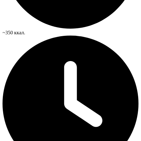
~350 ккал.