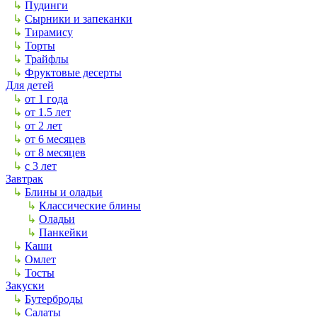
↳
Пудинги
↳
Сырники и запеканки
↳
Тирамису
↳
Торты
↳
Трайфлы
↳
Фруктовые десерты
Для детей
↳
от 1 года
↳
от 1.5 лет
↳
от 2 лет
↳
от 6 месяцев
↳
от 8 месяцев
↳
с 3 лет
Завтрак
↳
Блины и оладьи
↳
Классические блины
↳
Оладьи
↳
Панкейки
↳
Каши
↳
Омлет
↳
Тосты
Закуски
↳
Бутерброды
↳
Салаты