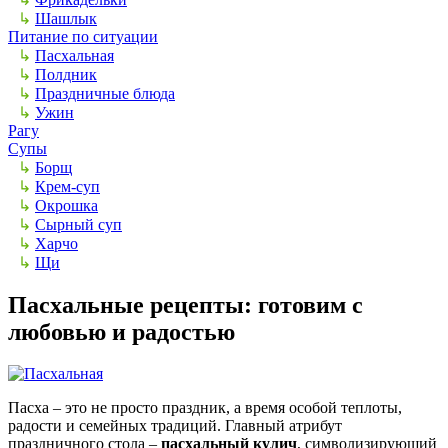
↳
Шашлык
Питание по ситуации
↳
Пасхальная
↳
Полдник
↳
Праздничные блюда
↳
Ужин
Рагу
Супы
↳
Борщ
↳
Крем-суп
↳
Окрошка
↳
Сырный суп
↳
Харчо
↳
Щи
Пасхальные рецепты: готовим с
любовью и радостью
Пасха – это не просто праздник, а время особой теплоты,
радости и семейных традиций. Главный атрибут
праздничного стола –
пасхальный кулич
, символизирующий