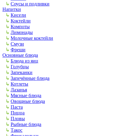
↳
Соусы и подливки
Напитки
↳
Кисели
↳
Коктейли
↳
Компоты
↳
Лимонады
↳
Молочные коктейли
↳
Смузи
↳
Фреши
Основные блюда
↳
Блюда из яиц
↳
Голубцы
↳
Запеканки
↳
Запечённые блюда
↳
Котлеты
↳
Лазанья
↳
Мясные блюда
↳
Овощные блюда
↳
Паста
↳
Пицца
↳
Пловы
↳
Рыбные блюда
↳
Такос
↳
Фрикадельки