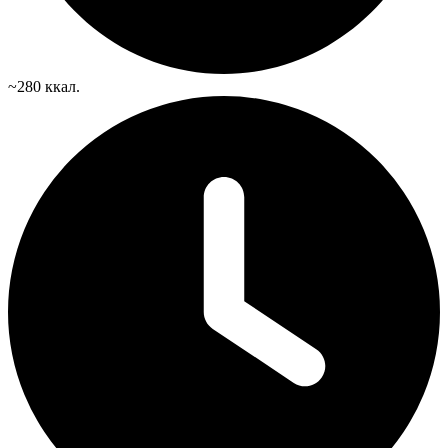
~280 ккал.