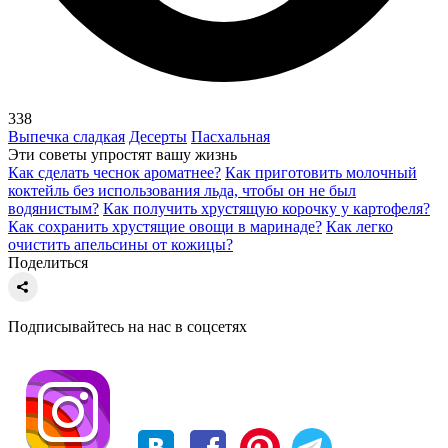
338
Выпечка сладкая
Десерты
Пасхальная
Эти советы упростят вашу жизнь
Как сделать чеснок ароматнее?
Как приготовить молочный
коктейль без использования льда, чтобы он не был
водянистым?
Как получить хрустящую корочку у картофеля?
Как сохранить хрустящие овощи в маринаде?
Как легко
очистить апельсины от кожицы?
Поделиться
Подписывайтесь на нас в соцсетях