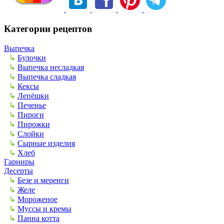
Категории рецептов
Выпечка
↳
Булочки
↳
Выпечка несладкая
↳
Выпечка сладкая
↳
Кексы
↳
Лепёшки
↳
Печенье
↳
Пироги
↳
Пирожки
↳
Слойки
↳
Сырные изделия
↳
Хлеб
Гарниры
Десерты
↳
Безе и меренги
↳
Желе
↳
Мороженое
↳
Муссы и кремы
↳
Панна котта