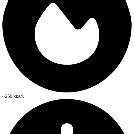
~250 ккал.