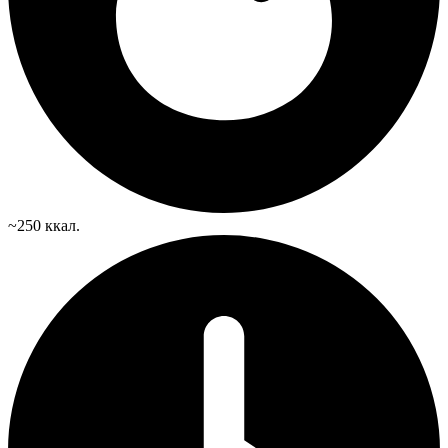
~250 ккал.