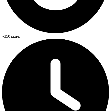
~350 ккал.