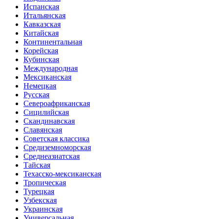
Испанская
Итальянская
Кавказская
Китайская
Континентальная
Корейская
Кубинская
Международная
Мексиканская
Немецкая
Русская
Североафриканская
Сицилийская
Скандинавская
Славянская
Советская классика
Средиземноморская
Среднеазиатская
Тайская
Техасско-мексиканская
Тропическая
Турецкая
Узбекская
Украинская
Универсальная