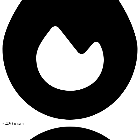
~420 ккал.