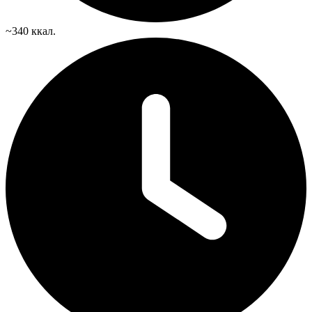
~340 ккал.