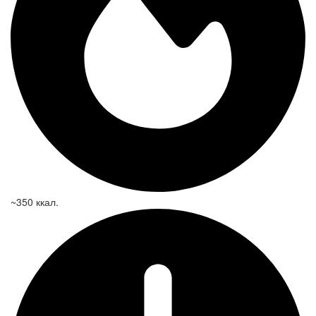
~350 ккал.