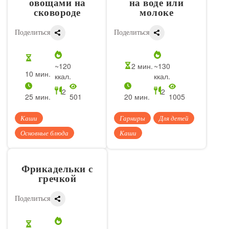
овощами на
на воде или
сковороде
молоке
Поделиться
Поделиться
~120
2 мин.
~130
10 мин.
ккал.
ккал.
2
2
25 мин.
501
20 мин.
1005
Каши
Гарниры
Для детей
Основные блюда
Каши
Фрикадельки с
гречкой
Поделиться