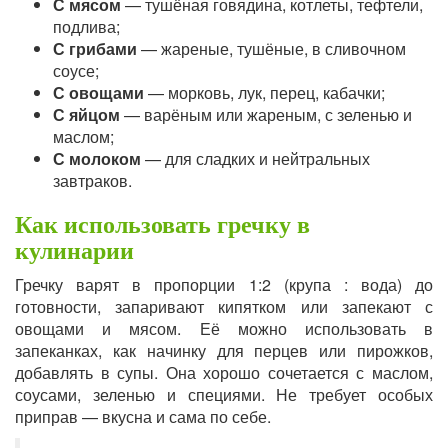
С мясом
— тушёная говядина, котлеты, тефтели,
подлива;
С грибами
— жареные, тушёные, в сливочном
соусе;
С овощами
— морковь, лук, перец, кабачки;
С яйцом
— варёным или жареным, с зеленью и
маслом;
С молоком
— для сладких и нейтральных
завтраков.
Как использовать гречку в
кулинарии
Гречку варят в пропорции 1:2 (крупа : вода) до
готовности, запаривают кипятком или запекают с
овощами и мясом. Её можно использовать в
запеканках, как начинку для перцев или пирожков,
добавлять в супы. Она хорошо сочетается с маслом,
соусами, зеленью и специями. Не требует особых
приправ — вкусна и сама по себе.