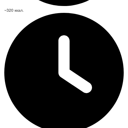
~320 ккал.