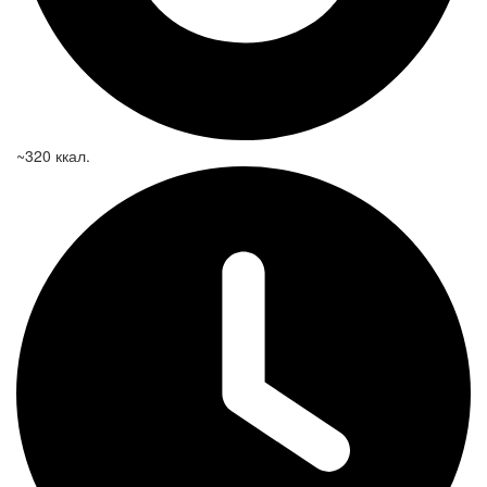
~320 ккал.