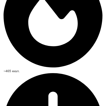
~465 ккал.