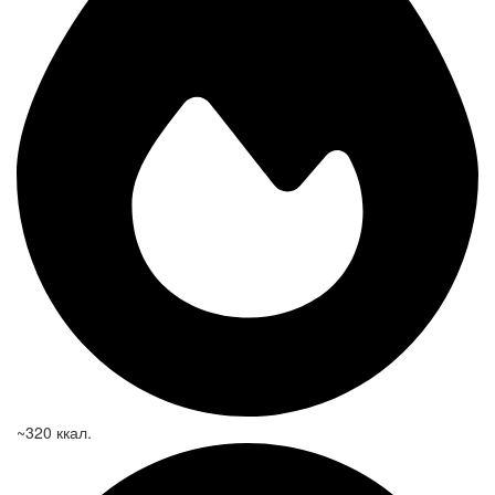
~320 ккал.