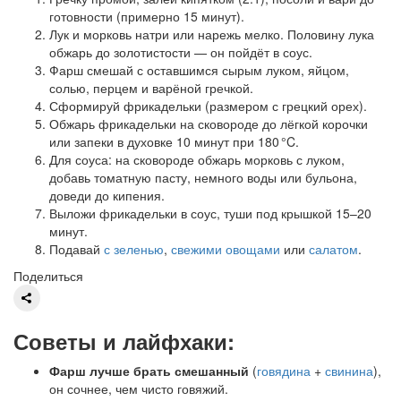
готовности (примерно 15 минут).
Лук и морковь натри или нарежь мелко. Половину лука
обжарь до золотистости — он пойдёт в соус.
Фарш смешай с оставшимся сырым луком, яйцом,
солью, перцем и варёной гречкой.
Сформируй фрикадельки (размером с грецкий орех).
Обжарь фрикадельки на сковороде до лёгкой корочки
или запеки в духовке 10 минут при 180 °C.
Для соуса: на сковороде обжарь морковь с луком,
добавь томатную пасту, немного воды или бульона,
доведи до кипения.
Выложи фрикадельки в соус, туши под крышкой 15–20
минут.
Подавай
с зеленью
,
свежими овощами
или
салатом
.
Поделиться
Советы и лайфхаки:
Фарш лучше брать смешанный
(
говядина
+
свинина
),
он сочнее, чем чисто говяжий.