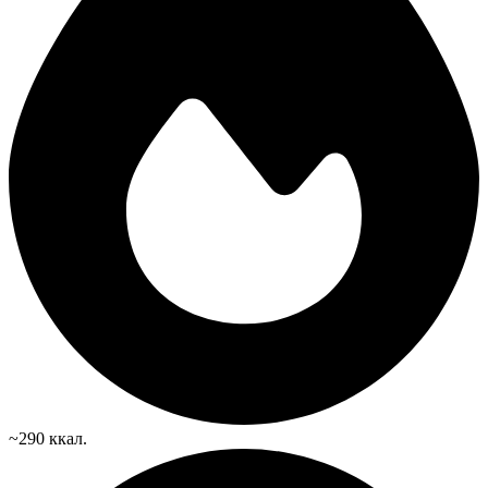
~290 ккал.