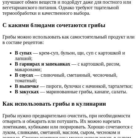
улучшают обмен веществ и подойдут даже для постного или
вегетарианского питания. Однако требуют тщательной
термообработки и качественного выбора.
С какими блюдами сочетаются грибы
Грибы можно использовать как самостоятельный продукт или
в составе рецептов:
В супах
— крем-суп, бульон, щи, суп с картошкой и
лапшой;
В гарнирах и запеканках
— с картошкой, рисом,
макаронами;
В соусах
— сливочный, сметанный, чесночный,
томатный;
В выпечке
— пироги, булочки с начинкой, тарталетки;
В закусках
— маринованные грибы, канапе, салаты.
Как использовать грибы в кулинарии
Грибы нужно предварительно очистить, при необходимости
отварить и обжарить или потушить. Их можно нарезать
ломтиками, кубиками или пюрировать. Хорошо сочетаются с
луком, сливками, сметаной, маслом, сыром, чесноком и
зеленью. Свежие шампиньоны можно использовать в сыром