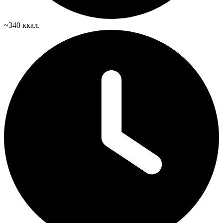
~340 ккал.