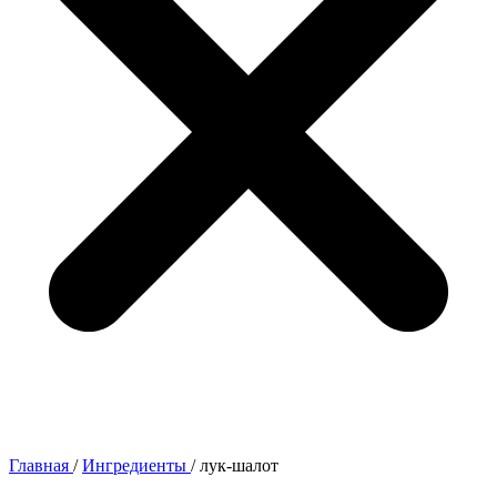
Главная
/
Ингредиенты
/
лук-шалот