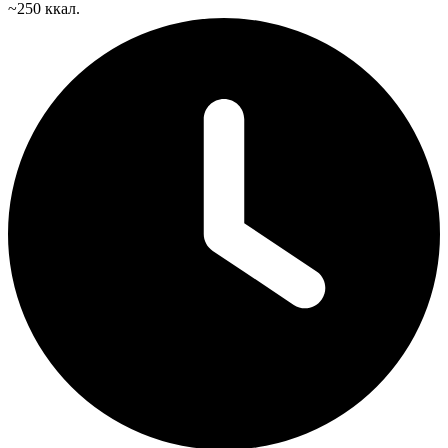
~250 ккал.