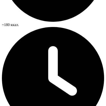
~180 ккал.