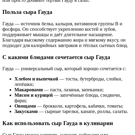
или просто добавьте тёртый Гауду в салат.
Польза сыра Гауда
Гауда — источник белка, кальция, витаминов группы B и
фосфора. Он способствует укреплению костей и зубов,
поддерживает мышцы и даёт длительное насыщение.
Благодаря высокому содержанию жира и мягкому вкусу, он
подходит для калорийных завтраков и тёплых сытных блюд.
С какими блюдами сочетается сыр Гауда
Гауда — универсальный сыр, который хорошо сочетается с:
Хлебом и выпечкой
— тосты, бутерброды, слойки,
лепёшки;
Макаронами
— паста, лазанья, запеканки;
Мясом и курицей
— запечённые блюда, сэндвичи,
фарш;
Овощами
— брокколи, картофель, кабачки, томаты;
Закусками
— сырные тарелки, канапе, роллы, салаты.
Как использовать сыр Гауда в кулинарии
Сыр Гауда можно натереть, нарезать кубиками или