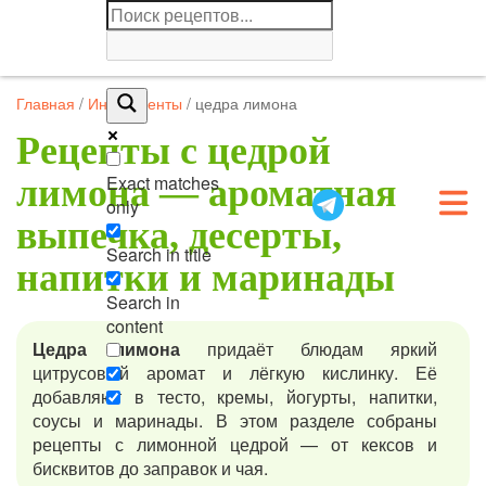
Главная
/
Ингредиенты
/
цедра лимона
Рецепты с цедрой
Exact matches
лимона — ароматная
only
выпечка, десерты,
Search in title
напитки и маринады
Search in
content
Цедра лимона
придаёт блюдам яркий
цитрусовый аромат и лёгкую кислинку. Её
добавляют в тесто, кремы, йогурты, напитки,
соусы и маринады. В этом разделе собраны
рецепты с лимонной цедрой — от кексов и
бисквитов до заправок и чая.