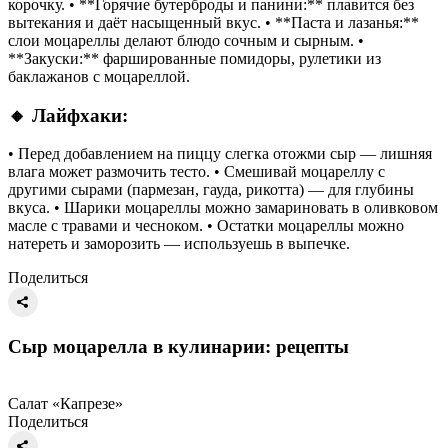
корочку. • **Горячие бутерброды и панини:** плавится без
вытекания и даёт насыщенный вкус. • **Паста и лазанья:**
слои моцареллы делают блюдо сочным и сырным. •
**Закуски:** фаршированные помидоры, рулетики из
баклажанов с моцареллой.
🔸 Лайфхаки:
• Перед добавлением на пиццу слегка отожми сыр — лишняя
влага может размочить тесто. • Смешивай моцареллу с
другими сырами (пармезан, гауда, рикотта) — для глубины
вкуса. • Шарики моцареллы можно замариновать в оливковом
масле с травами и чесноком. • Остатки моцареллы можно
натереть и заморозить — используешь в выпечке.
Поделиться
Сыр моцарелла в кулинарии: рецепты
Салат «Капрезе»
Поделиться