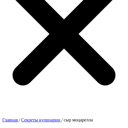
Главная
/
Секреты кулинарии
/
сыр моцарелла