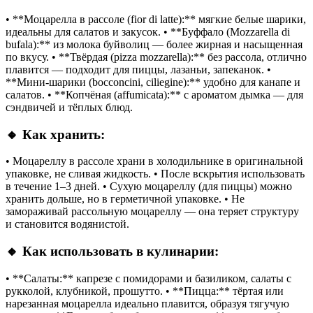
• **Моцарелла в рассоле (fior di latte):** мягкие белые шарики,
идеальны для салатов и закусок. • **Буффало (Mozzarella di
bufala):** из молока буйволиц — более жирная и насыщенная
по вкусу. • **Твёрдая (pizza mozzarella):** без рассола, отлично
плавится — подходит для пиццы, лазаньи, запеканок. •
**Мини-шарики (bocconcini, ciliegine):** удобно для канапе и
салатов. • **Копчёная (affumicata):** с ароматом дымка — для
сэндвичей и тёплых блюд.
🔸 Как хранить:
• Моцареллу в рассоле храни в холодильнике в оригинальной
упаковке, не сливая жидкость. • После вскрытия использовать
в течение 1–3 дней. • Сухую моцареллу (для пиццы) можно
хранить дольше, но в герметичной упаковке. • Не
замораживай рассольную моцареллу — она теряет структуру
и становится водянистой.
🔸 Как использовать в кулинарии:
• **Салаты:** капрезе с помидорами и базиликом, салаты с
рукколой, клубникой, прошутто. • **Пицца:** тёртая или
нарезанная моцарелла идеально плавится, образуя тягучую