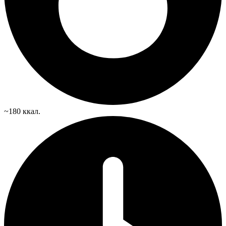
~180 ккал.