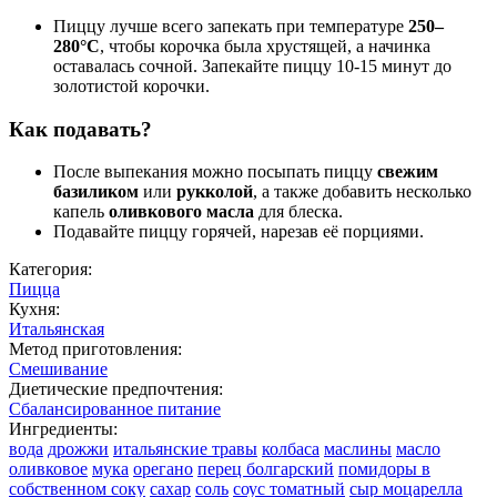
Пиццу лучше всего запекать при температуре
250–
280°C
, чтобы корочка была хрустящей, а начинка
оставалась сочной. Запекайте пиццу 10-15 минут до
золотистой корочки.
Как подавать?
После выпекания можно посыпать пиццу
свежим
базиликом
или
рукколой
, а также добавить несколько
капель
оливкового масла
для блеска.
Подавайте пиццу горячей, нарезав её порциями.
Категория:
Пицца
Кухня:
Итальянская
Метод приготовления:
Смешивание
Диетические предпочтения:
Сбалансированное питание
Ингредиенты:
вода
дрожжи
итальянские травы
колбаса
маслины
масло
оливковое
мука
орегано
перец болгарский
помидоры в
собственном соку
сахар
соль
соус томатный
сыр моцарелла