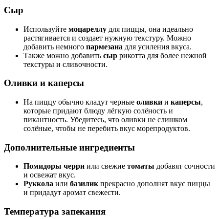
Сыр
Используйте
моцареллу
для пиццы, она идеально
растягивается и создает нужную текстуру. Можно
добавить немного
пармезана
для усиления вкуса.
Также можно добавить
сыр
рикотта для более нежной
текстуры и сливочности.
Оливки и каперсы
На пиццу обычно кладут черные
оливки
и
каперсы
,
которые придают блюду лёгкую солёность и
пикантность. Убедитесь, что оливки не слишком
солёные, чтобы не перебить вкус морепродуктов.
Дополнительные ингредиенты
Помидоры черри
или свежие
томаты
добавят сочности
и освежат вкус.
Руккола
или
базилик
прекрасно дополнят вкус пиццы
и придадут аромат свежести.
Температура запекания