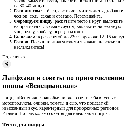
масло. Замесите тесто, накройте полотенцем и оставьте
на 30–40 минут.
Готовим соус
: в блендере измельчите томаты, добавьте
чеснок, соль, сахар и орегано. Перемешайте.
Формируем пиццу
: раскатайте тесто в круг, выложите
на противень. Смажьте соусом, выложите нарезанную
моцареллу, колбасу, перец и маслины.
Выпекаем
: в разогретой до 220°C духовке 12–15 минут.
Готово!
Посыпьте итальянскими травами, нарежьте и
наслаждайтесь!
Поделиться
Лайфхаки и советы по приготовлению
пиццы «Венецианская»
Пицца «Венецианская» обычно включает в себя вкусные
морепродукты, оливки, томаты и сыр, что придает ей
изысканный вкус, характерный для прибрежных регионов
Италии. Вот несколько советов для идеальной пиццы:
Тесто для пиццы