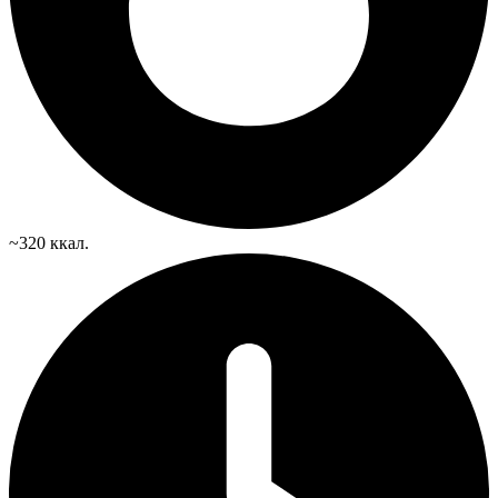
~320 ккал.