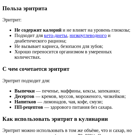
Польза эритрита
Эритрит:
Не содержит калорий
и не влияет на уровень глюкозы;
Подходит для
кето-диеты
,
низкоуглеводного
и
диабетического рациона;
Не вызывает кариеса, безопасен для зубов;
Хорошо переносится организмом в умеренных
количествах.
С чем сочетается эритрит
Эритрит подходит для:
Выпечки
— печенье, маффины, кексы, запеканки;
Десертов
— кремов, муссов, мороженого, чизкейков;
Напитков
— лимонадов, чая, кофе, смузи;
ПП-рецептов
— здорового питания без сахара.
Как использовать эритрит в кулинарии
Эритрит можно использовать в том же объёме, что и сахар, но