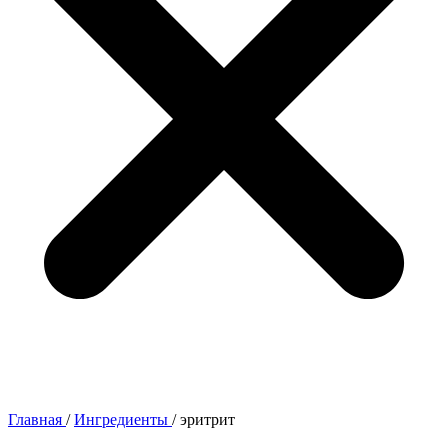
Главная
/
Ингредиенты
/
эритрит