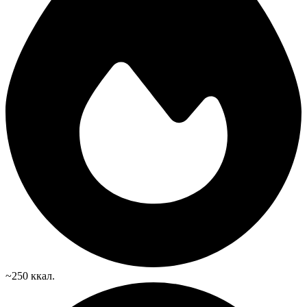
~250 ккал.