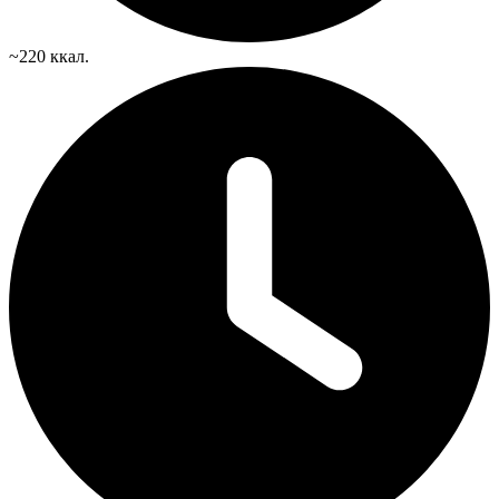
~220 ккал.