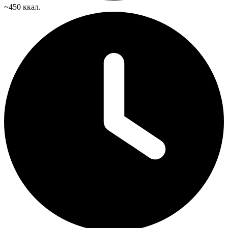
~450 ккал.