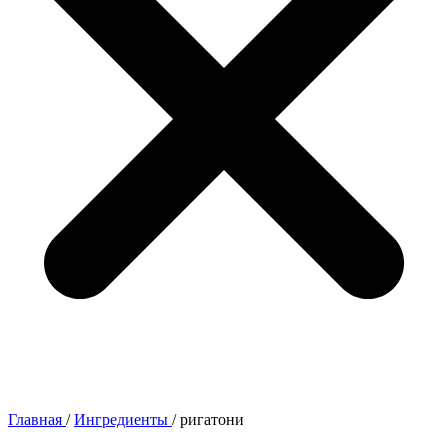
Главная
/
Ингредиенты
/
ригатони