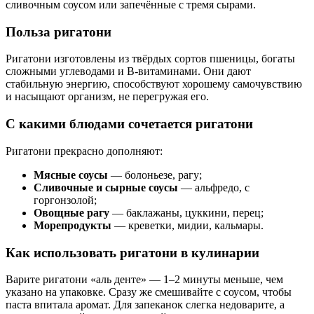
сливочным соусом или запечённые с тремя сырами.
Польза ригатони
Ригатони изготовлены из твёрдых сортов пшеницы, богаты
сложными углеводами и B-витаминами. Они дают
стабильную энергию, способствуют хорошему самочувствию
и насыщают организм, не перегружая его.
С какими блюдами сочетается ригатони
Ригатони прекрасно дополняют:
Мясные соусы
— болоньезе, рагу;
Сливочные и сырные соусы
— альфредо, с
горгонзолой;
Овощные рагу
— баклажаны, цуккини, перец;
Морепродукты
— креветки, мидии, кальмары.
Как использовать ригатони в кулинарии
Варите ригатони «аль денте» — 1–2 минуты меньше, чем
указано на упаковке. Сразу же смешивайте с соусом, чтобы
паста впитала аромат. Для запеканок слегка недоварите, а