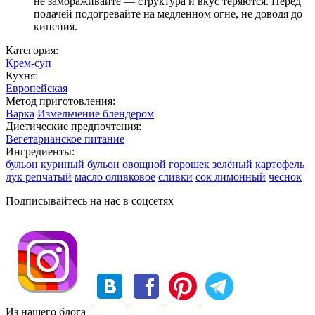
не замораживайте — структура и вкус теряются. Перед
подачей подогревайте на медленном огне, не доводя до
кипения.
Категория:
Крем-суп
Кухня:
Европейская
Метод приготовления:
Варка
Измельчение блендером
Диетические предпочтения:
Вегетарианское питание
Ингредиенты:
бульон куриный
бульон овощной
горошек зелёный
картофель
лук репчатый
масло оливковое
сливки
сок лимонный
чеснок
Подписывайтесь на нас в соцсетях
Из нашего блога