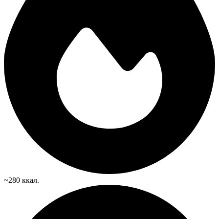
~280 ккал.