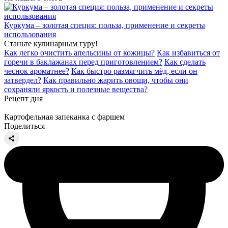
Куркума – золотая специя: польза, применение и секреты
использования
Станьте кулинарным гуру!
Как легко очистить апельсины от кожицы?
Как избавиться от
горечи в баклажанах перед приготовлением?
Как сделать
чеснок ароматнее?
Как быстро размягчить мёд, если он
затвердел?
Как правильно жарить овощи, чтобы они
сохраняли яркость и полезные вещества?
Рецепт дня
Картофельная запеканка с фаршем
Поделиться