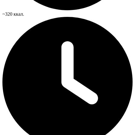
~320 ккал.