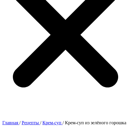
Главная
/
Рецепты
/
Крем-суп
/
Крем-суп из зелёного горошка