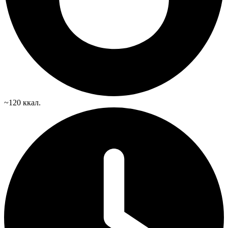
~120 ккал.