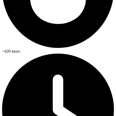
~420 ккал.