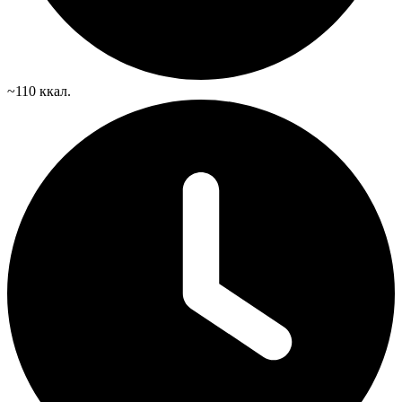
~110 ккал.