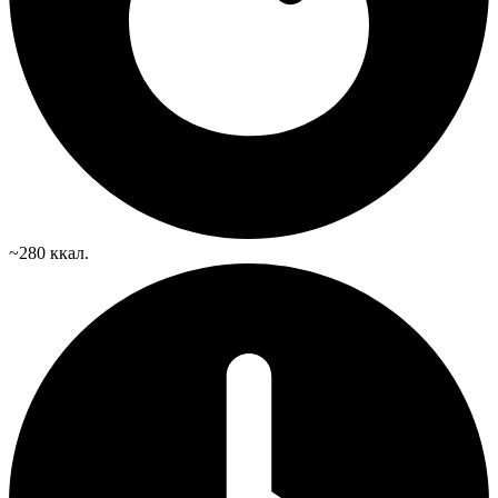
~280 ккал.