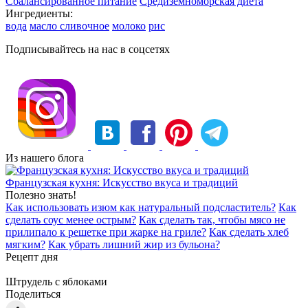
Сбалансированное питание
Средиземноморская диета
Ингредиенты:
вода
масло сливочное
молоко
рис
Подписывайтесь на нас в соцсетях
Из нашего блога
Французская кухня: Искусство вкуса и традиций
Полезно знать!
Как использовать изюм как натуральный подсластитель?
Как
сделать соус менее острым?
Как сделать так, чтобы мясо не
прилипало к решетке при жарке на гриле?
Как сделать хлеб
мягким?
Как убрать лишний жир из бульона?
Рецепт дня
Штрудель с яблоками
Поделиться