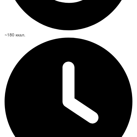
~180 ккал.