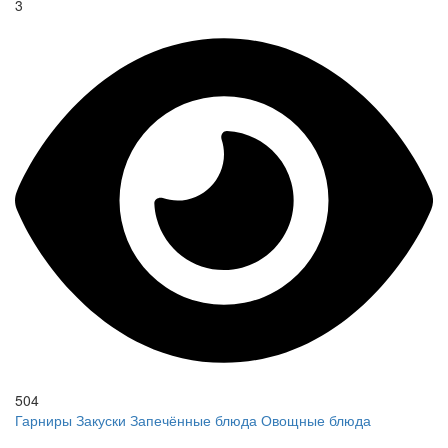
3
504
Гарниры
Закуски
Запечённые блюда
Овощные блюда