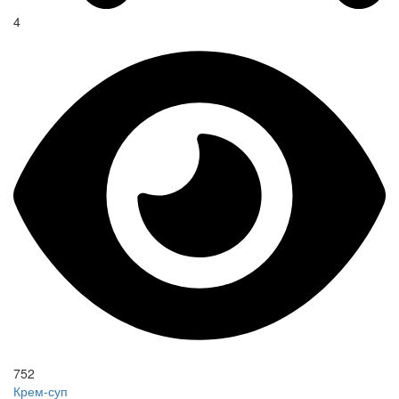
4
752
Крем-суп