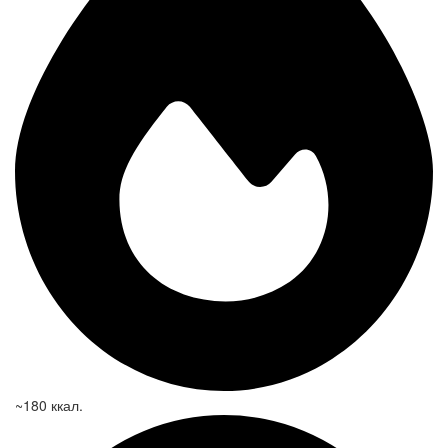
~180 ккал.