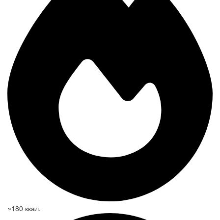
~180 ккал.