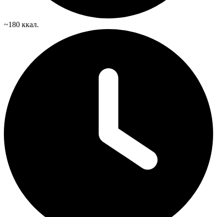
~180 ккал.