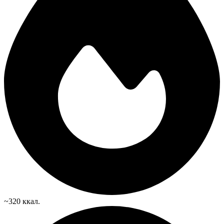
~320 ккал.