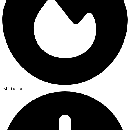
~420 ккал.