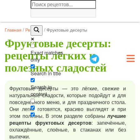
Главная
/
Рецепты
/
Фруктовые десерты
Фруктовые десерты:
Exact matches
рецепты лёгких и
only
полезных сладостей
Search in title
Search in
Фруктовые десерты — это лёгкие, свежие и
content
натуральные сладости, которые подойдут и для
повседневного меню, и для праздничного стола.
Они легко готовятся, красиво выглядят и при
этом полезны. В этом разделе собраны
лучшие
рецепты фруктовых десертов
: запечённые,
охлаждённые, слоёные, в стаканах или без
выпечки.