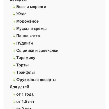
↳
Безе и меренги
↳
Желе
↳
Мороженое
↳
Муссы и кремы
↳
Панна котта
↳
Пудинги
↳
Сырники и запеканки
↳
Тирамису
↳
Торты
↳
Трайфлы
↳
Фруктовые десерты
Для детей
↳
от 1 года
↳
от 1.5 лет
↳
от 2 лет