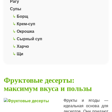
Рагу
Супы
↳
Борщ
↳
Крем-суп
↳
Окрошка
↳
Сырный суп
↳
Харчо
↳
Щи
Фруктовые десерты:
максимум вкуса и пользы
Фрукты и ягоды —
идеальная основа для
десертов. Они придают