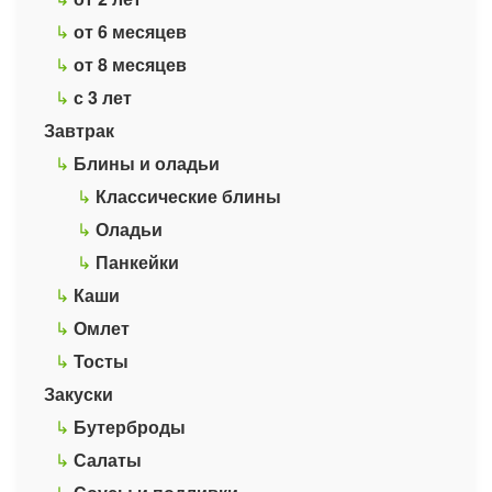
↳
от 6 месяцев
↳
от 8 месяцев
↳
с 3 лет
Завтрак
↳
Блины и оладьи
↳
Классические блины
↳
Оладьи
↳
Панкейки
↳
Каши
↳
Омлет
↳
Тосты
Закуски
↳
Бутерброды
↳
Салаты