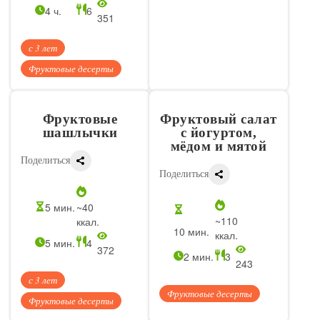
4 ч.
6
351
с 3 лет
Фруктовые десерты
Фруктовые
Фруктовый салат
шашлычки
с йогуртом,
мёдом и мятой
Поделиться
Поделиться
5 мин.
~40
~110
ккал.
10 мин.
ккал.
5 мин.
4
372
2 мин.
3
243
с 3 лет
Фруктовые десерты
Фруктовые десерты