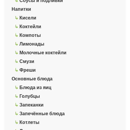
↳
Соусы и подливки
Напитки
↳
Кисели
↳
Коктейли
↳
Компоты
↳
Лимонады
↳
Молочные коктейли
↳
Смузи
↳
Фреши
Основные блюда
↳
Блюда из яиц
↳
Голубцы
↳
Запеканки
↳
Запечённые блюда
↳
Котлеты