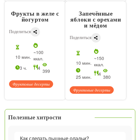
Фрукты в желе с
Запечённые
йогуртом
яблоки с орехами
и мёдом
Поделиться
Поделиться
~100
10 мин.
~150
ккал.
10 мин.
ккал.
3 ч.
4
399
4
25 мин.
380
Фруктовые десерты
Фруктовые десерты
Полезные хитрости
Как сделать пышные оладьи?