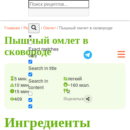
Главная
/
Рецепты
/
Омлет
/
Пышный омлет в сковороде
Пышный омлет в
Exact matches
сковороде
only
Search in title
5 мин.
легкий
Search in
10 мин.
~160 ккал.
content
15 мин.
2
409
Поделиться
Ингредиенты