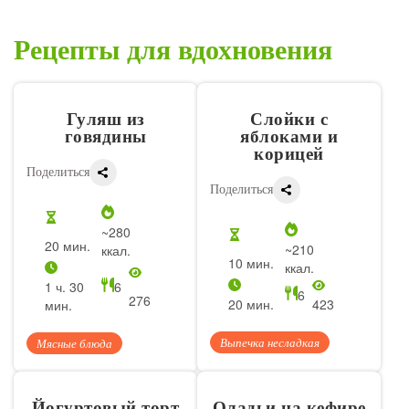
Рецепты для вдохновения
Гуляш из
Слойки с
говядины
яблоками и
корицей
Поделиться
Поделиться
~280
20 мин.
~210
ккал.
10 мин.
ккал.
1 ч. 30
6
6
276
20 мин.
423
мин.
Выпечка несладкая
Мясные блюда
Йогуртовый торт
Оладьи на кефире