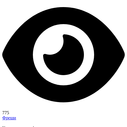
775
Фреши