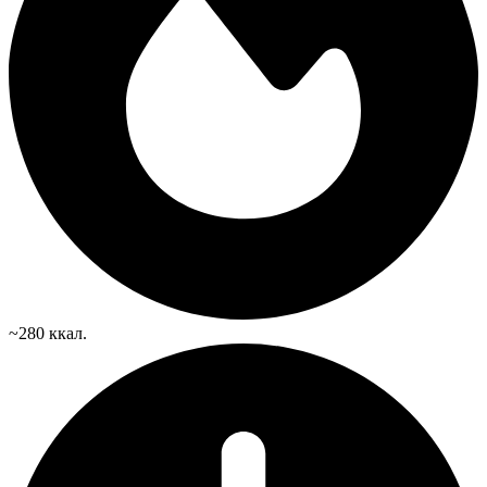
~280 ккал.