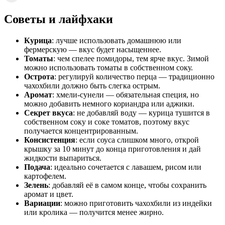
Советы и лайфхаки
Курица
: лучше использовать домашнюю или
фермерскую — вкус будет насыщеннее.
Томаты
: чем спелее помидоры, тем ярче вкус. Зимой
можно использовать томаты в собственном соку.
Острота
: регулируй количество перца — традиционно
чахохбили должно быть слегка острым.
Аромат
: хмели-сунели — обязательная специя, но
можно добавить немного кориандра или аджики.
Секрет вкуса
: не добавляй воду — курица тушится в
собственном соку и соке томатов, поэтому вкус
получается концентрированным.
Консистенция
: если соуса слишком много, открой
крышку за 10 минут до конца приготовления и дай
жидкости выпариться.
Подача
: идеально сочетается с лавашем, рисом или
картофелем.
Зелень
: добавляй её в самом конце, чтобы сохранить
аромат и цвет.
Вариации
: можно приготовить чахохбили из индейки
или кролика — получится менее жирно.