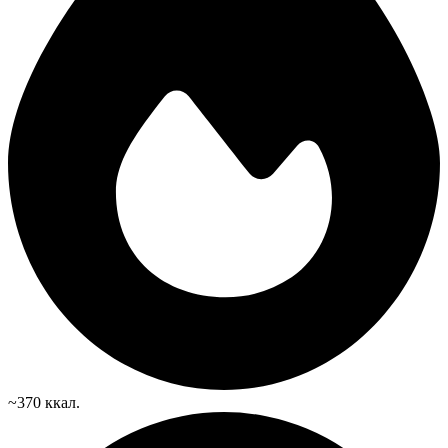
~370 ккал.