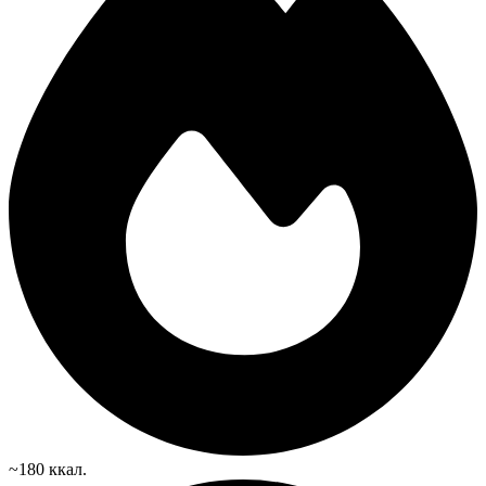
~180 ккал.