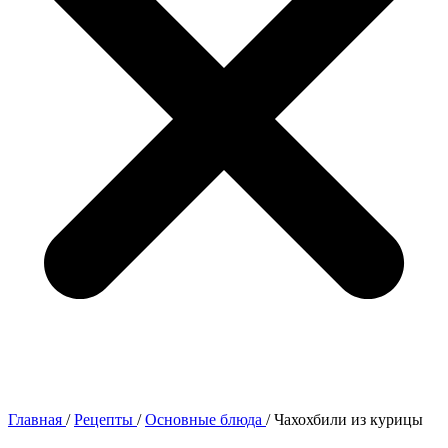
Главная
/
Рецепты
/
Основные блюда
/
Чахохбили из курицы