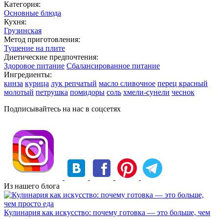
Категория:
Основные блюда
Кухня:
Грузинская
Метод приготовления:
Тушение на плите
Диетические предпочтения:
Здоровое питание
Сбалансированное питание
Ингредиенты:
кинза
курица
лук репчатый
масло сливочное
перец красный
молотый
петрушка
помидоры
соль
хмели-сунели
чеснок
Подписывайтесь на нас в соцсетях
Из нашего блога
Кулинария как искусство: почему готовка — это больше, чем