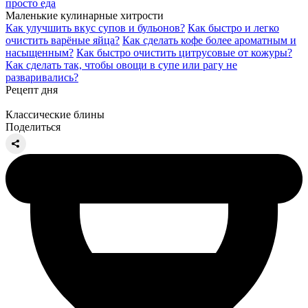
просто еда
Маленькие кулинарные хитрости
Как улучшить вкус супов и бульонов?
Как быстро и легко
очистить варёные яйца?
Как сделать кофе более ароматным и
насыщенным?
Как быстро очистить цитрусовые от кожуры?
Как сделать так, чтобы овощи в супе или рагу не
разваривались?
Рецепт дня
Классические блины
Поделиться