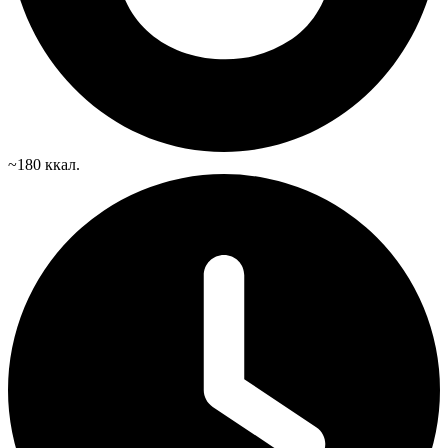
~180 ккал.