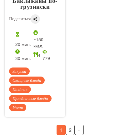
Баклажаны по-
грузински
Поделиться
~150
20 мин.
ккал.
4
30 мин.
779
Закуски
Овощные блюда
Полдник
Праздничные блюда
Ужин
1
2
»