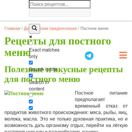
Главная
/
Диетические предпочтения
/
Постное меню
Рецепты для постного
Exact matches
меню
only
Полезные и вкусные рецепты
Search in title
для постного меню
Search in
content
Постное питание
предполагает
временный отказ от
продуктов животного происхождения: мяса, рыбы, яиц,
молока, масла. Это не только духовная практика, но и
возможность дать организму отдых, перейти на лёгкую
растительную еду и разнообразить рацион.