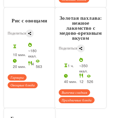
Золотая пахлава:
Рис с овощами
нежное
лакомство с
медово-ореховым
Поделиться
вкусом
Поделиться
~180
10 мин.
ккал.
4
1 ч.
~350
20 мин.
563
ккал.
Гарниры
40 мин.
12
526
Овощные блюда
Выпечка сладкая
Праздничные блюда