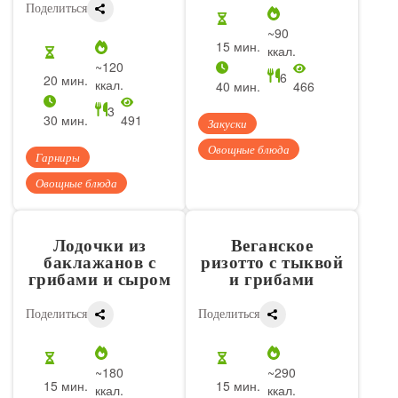
Поделиться
~90
15 мин.
ккал.
~120
6
20 мин.
ккал.
40 мин.
466
3
30 мин.
491
Закуски
Овощные блюда
Гарниры
Овощные блюда
Лодочки из
Веганское
баклажанов с
ризотто с тыквой
грибами и сыром
и грибами
Поделиться
Поделиться
~180
~290
15 мин.
15 мин.
ккал.
ккал.