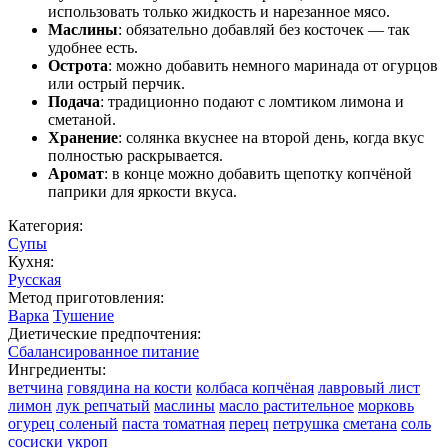
использовать только жидкость и нарезанное мясо.
Маслины
: обязательно добавляй без косточек — так
удобнее есть.
Острота
: можно добавить немного маринада от огурцов
или острый перчик.
Подача
: традиционно подают с ломтиком лимона и
сметаной.
Хранение
: солянка вкуснее на второй день, когда вкус
полностью раскрывается.
Аромат
: в конце можно добавить щепотку копчёной
паприки для яркости вкуса.
Категория:
Супы
Кухня:
Русская
Метод приготовления:
Варка
Тушение
Диетические предпочтения:
Сбалансированное питание
Ингредиенты:
ветчина
говядина на кости
колбаса копчёная
лавровый лист
лимон
лук репчатый
маслины
масло растительное
морковь
огурец соленый
паста томатная
перец
петрушка
сметана
соль
сосиски
укроп