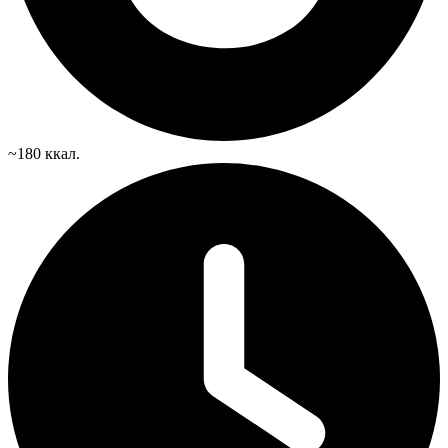
~180 ккал.