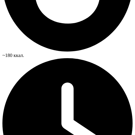
~180 ккал.