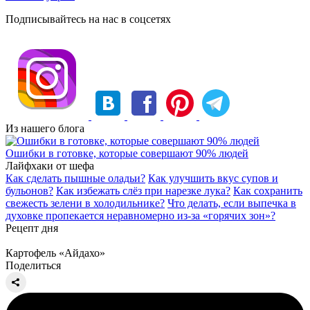
Подписывайтесь на нас в соцсетях
Из нашего блога
Ошибки в готовке, которые совершают 90% людей
Лайфхаки от шефа
Как сделать пышные оладьи?
Как улучшить вкус супов и
бульонов?
Как избежать слёз при нарезке лука?
Как сохранить
свежесть зелени в холодильнике?
Что делать, если выпечка в
духовке пропекается неравномерно из-за «горячих зон»?
Рецепт дня
Картофель «Айдахо»
Поделиться