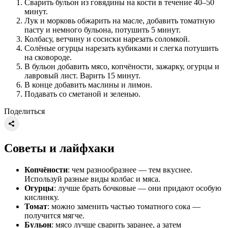
Сварить бульон из говядины на кости в течение 40–50
минут.
Лук и морковь обжарить на масле, добавить томатную
пасту и немного бульона, потушить 5 минут.
Колбасу, ветчину и сосиски нарезать соломкой.
Солёные огурцы нарезать кубиками и слегка потушить
на сковороде.
В бульон добавить мясо, копчёности, зажарку, огурцы и
лавровый лист. Варить 15 минут.
В конце добавить маслины и лимон.
Подавать со сметаной и зеленью.
Поделиться
Советы и лайфхаки
Копчёности
: чем разнообразнее — тем вкуснее.
Используй разные виды колбас и мяса.
Огурцы
: лучше брать бочковые — они придают особую
кислинку.
Томат
: можно заменить частью томатного сока —
получится мягче.
Бульон
: мясо лучше сварить заранее, а затем