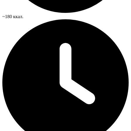
~180 ккал.