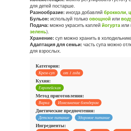
для детей постарше.
Разнообразие:
иногда добавляй
брокколи
,
Бульон:
используй только
овощной
или
вод
Подача:
можно украсить каплей
йогурта
или 
зелень
).
Хранение:
суп можно хранить в холодильнике
Адаптация для семьи:
часть супа можно отло
для взрослых.
Категория:
Крем-суп
от 1 года
Кухня:
Европейская
Метод приготовления:
Варка
Измельчение блендером
Диетические предпочтения:
Детское питание
Здоровое питание
Ингредиенты: