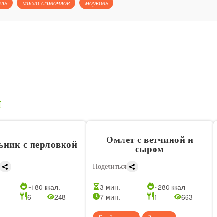
ель
масло сливочное
морковь
я
Омлет с ветчиной и
ьник с перловкой
сыром
Поделиться
~180 ккал.
3 мин.
~280 ккал.
6
248
7 мин.
1
663