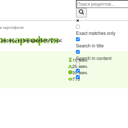
 и картофеля
Exact matches only
 и картофеля
Секреты кулинарии
Блог
О нас
Search in title
Search in content
10 мин.
20 мин.
30 мин.
775