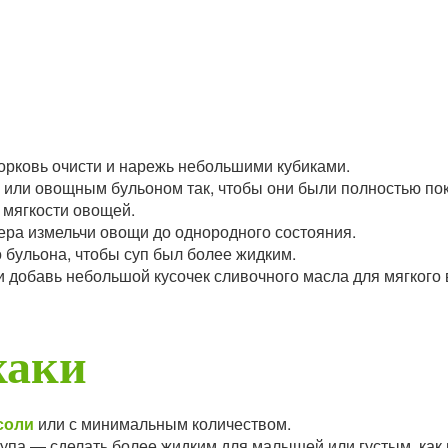
орковь очисти и нарежь небольшими кубиками.
 или овощным бульоном так, чтобы они были полностью по
 мягкости овощей.
ра измельчи овощи до однородного состояния.
 бульона, чтобы суп был более жидким.
 добавь небольшой кусочек сливочного масла для мягкого 
хаки
соли
или с минимальным количеством.
супа — сделать более жидким для малышей или густым, как