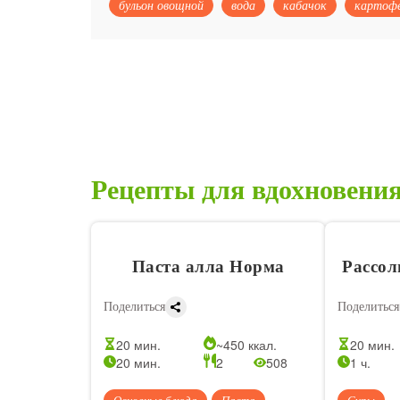
бульон овощной
вода
кабачок
картоф
Рецепты для вдохновени
Паста алла Норма
Рассол
Поделиться
Поделиться
20 мин.
~450 ккал.
20 мин.
20 мин.
2
508
1 ч.