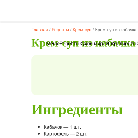
Главная
/
Рецепты
/
Крем-суп
/
Крем-суп из кабачка
Крем-суп из кабачка
Меню
Рецепты
Кухни мира
Ингредиенты
Ингредиенты
Кабачок — 1 шт.
Картофель — 2 шт.