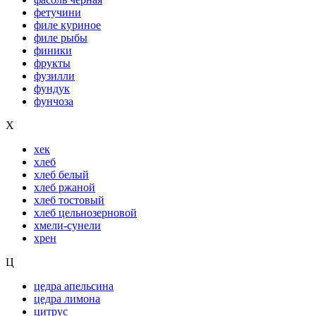
фетучини
филе куриное
филе рыбы
финики
фрукты
фузилли
фундук
фунчоза
Х
хек
хлеб
хлеб белый
хлеб ржаной
хлеб тостовый
хлеб цельнозерновой
хмели-сунели
хрен
Ц
цедра апельсина
цедра лимона
цитрус