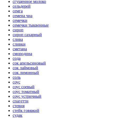
сгущенное молоко
сельдерей
семга
семена чиа
семечки
семечки тыквенные
сироп
сироп сахарный
слива
сливки
сметана
смородина
сода
сок апельсиновый
сок лаймовый
сок лимонный
соль
соус
соус соевый
соус томатный
соус устричный
спагетти
стевия
стейк говяжий
судак