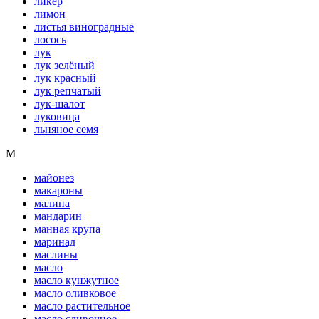
ликер
лимон
листья виноградные
лосось
лук
лук зелёный
лук красный
лук репчатый
лук-шалот
луковица
льняное семя
М
майонез
макароны
малина
мандарин
манная крупа
маринад
маслины
масло
масло кунжутное
масло оливковое
масло растительное
масло сливочное