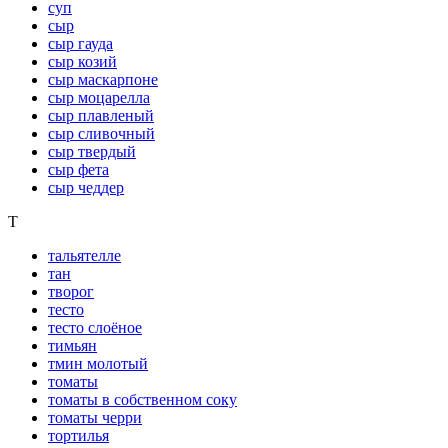
суп
сыр
сыр гауда
сыр козий
сыр маскарпоне
сыр моцарелла
сыр плавленый
сыр сливочный
сыр твердый
сыр фета
сыр чеддер
Т
тальятелле
тан
творог
тесто
тесто слоёное
тимьян
тмин молотый
томаты
томаты в собственном соку
томаты черри
тортилья