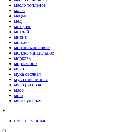
масло топлёное
маття
мацун
мед
миндаль
минтай
мирин
молоко
молоко кокосовое
молоко миндальное
морковь
мороженое
мука
мука овсяная
мука пшеничная
мука рисовая
мясо
мята
мята сушёная
Н
ножки куриные
О