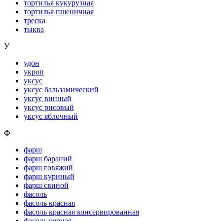
тортилья кукурузная
тортилья пшеничная
треска
тыква
У
удон
укроп
уксус
уксус бальзамический
уксус винный
уксус рисовый
уксус яблочный
Ф
фарш
фарш бараний
фарш говяжий
фарш куриный
фарш свиной
фасоль
фасоль красная
фасоль красная консервированная
фасоль черная