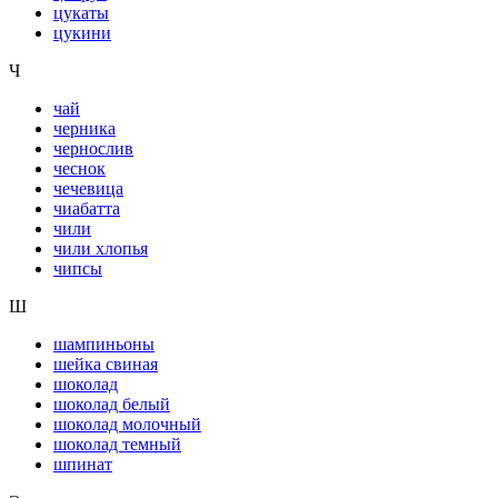
цукаты
цукини
Ч
чай
черника
чернослив
чеснок
чечевица
чиабатта
чили
чили хлопья
чипсы
Ш
шампиньоны
шейка свиная
шоколад
шоколад белый
шоколад молочный
шоколад темный
шпинат