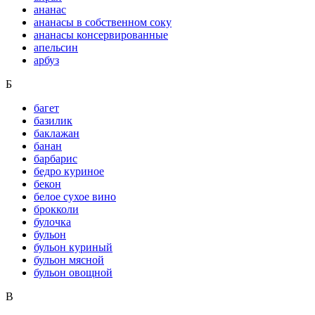
ананас
ананасы в собственном соку
ананасы консервированные
апельсин
арбуз
Б
багет
базилик
баклажан
банан
барбарис
бедро куриное
бекон
белое сухое вино
брокколи
булочка
бульон
бульон куриный
бульон мясной
бульон овощной
В