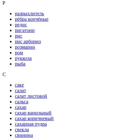
Р
разрыхлитель
рёбра копчёные
редис
ригатони
рис
рис арборио
розмарин
ром
руккола
рыба
С
саке
салат
салат листовой
сальса
сахар
сахар ванильный
сахар коричневый
сахарная пудра
свекла
свинина