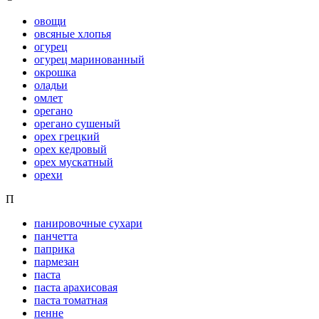
овощи
овсяные хлопья
огурец
огурец маринованный
окрошка
оладьи
омлет
орегано
орегано сушеный
орех грецкий
орех кедровый
орех мускатный
орехи
П
панировочные сухари
панчетта
паприка
пармезан
паста
паста арахисовая
паста томатная
пенне