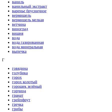
ваниль
ванильный экстракт
варенье брусничное
вермишель
вермишель мелкая
ветчина
виноград
вишня
вода
вода газированная
вода минеральная
выпечка
Г
говядина
голубика
горох
горох колотый
горошек зелёный
горчица
гранат
грейпфрут
гречка
грибы