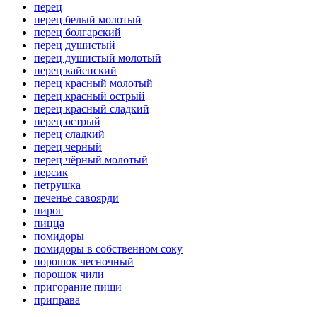
перец
перец белый молотый
перец болгарский
перец душистый
перец душистый молотый
перец кайенский
перец красный молотый
перец красный острый
перец красный сладкий
перец острый
перец сладкий
перец черный
перец чёрный молотый
персик
петрушка
печенье савоярди
пирог
пицца
помидоры
помидоры в собственном соку
порошок чесночный
порошок чили
пригорание пищи
приправа