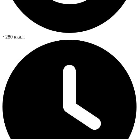
~280 ккал.