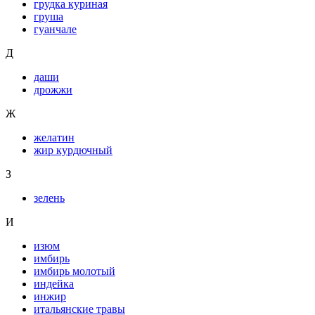
грудка куриная
груша
гуанчале
Д
даши
дрожжи
Ж
желатин
жир курдючный
З
зелень
И
изюм
имбирь
имбирь молотый
индейка
инжир
итальянские травы