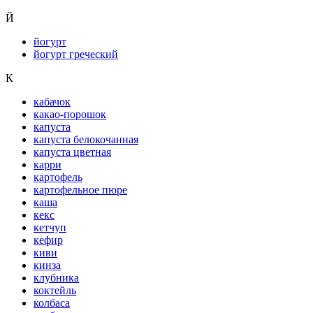
Й
йогурт
йогурт греческий
К
кабачок
какао-порошок
капуста
капуста белокочанная
капуста цветная
карри
картофель
картофельное пюре
каша
кекс
кетчуп
кефир
киви
кинза
клубника
коктейль
колбаса