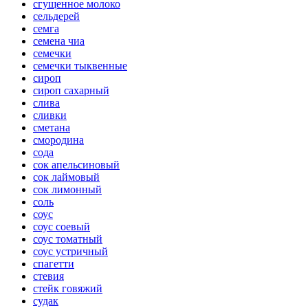
сгущенное молоко
сельдерей
семга
семена чиа
семечки
семечки тыквенные
сироп
сироп сахарный
слива
сливки
сметана
смородина
сода
сок апельсиновый
сок лаймовый
сок лимонный
соль
соус
соус соевый
соус томатный
соус устричный
спагетти
стевия
стейк говяжий
судак