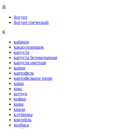
Й
йогурт
йогурт греческий
К
кабачок
какао-порошок
капуста
капуста белокочанная
капуста цветная
карри
картофель
картофельное пюре
каша
кекс
кетчуп
кефир
киви
кинза
клубника
коктейль
колбаса