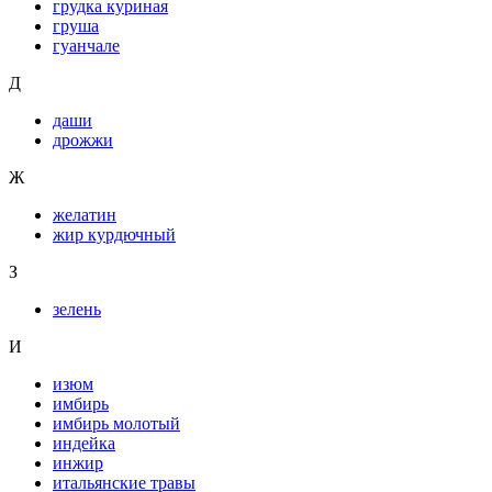
грудка куриная
груша
гуанчале
Д
даши
дрожжи
Ж
желатин
жир курдючный
З
зелень
И
изюм
имбирь
имбирь молотый
индейка
инжир
итальянские травы